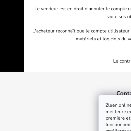
Le vendeur est en droit d'annuler le compte ut
viole ses o
L'acheteur reconnaît que le compte utilisateu
matériels et logiciels du 
Le contr
F
o
Cont
o
t
Zleen.online
e
meilleure ex
r
première et
fonctionneme