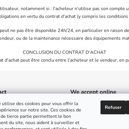
ilisateur, notamment si : l'acheteur n'utilise pas son compte u
bligations en vertu du contrat d'achat (y compris les conditions
r peut ne pas être disponible 24h/24, en particulier en raison
vendeur, ou de la maintenance nécessaire des équipements matér
CONCLUSION DU CONTRAT D'ACHAT
at d'achat peut être conclu entre l'acheteur et le vendeur, en pa
act
We accept online
payments
 utilise des cookies pour vous offrir la
sylvain
@
guyonneau.fr
Refuser
périence sur notre site. Ces cookies de
 de tierce partie permettent le bon
+33 (0)6 10 18 64 48
nt du site, nous aident à surveiller et