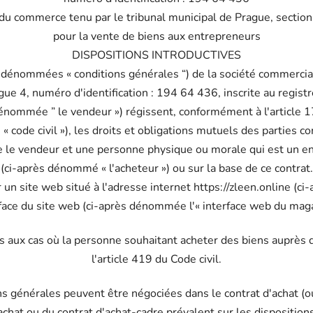
e du commerce tenu par le tribunal municipal de Prague, sect
pour la vente de biens aux entrepreneurs
DISPOSITIONS INTRODUCTIVES
dénommées « conditions générales “) de la société commerciale
ue 4, numéro d'identification : 194 64 436, inscrite au regist
énommée ” le vendeur ») régissent, conformément à l'article 17
« code civil »), les droits et obligations mutuels des parties co
 le vendeur et une personne physique ou morale qui est un ent
(ci-après dénommé « l'acheteur ») ou sur la base de ce contrat.
un site web situé à l'adresse internet https://zleen.online (ci-
rface du site web (ci-après dénommée l'« interface web du maga
as aux cas où la personne souhaitant acheter des biens auprè
l'article 419 du Code civil.
s générales peuvent être négociées dans le contrat d'achat (ou
achat ou du contrat d'achat-cadre prévalent sur les disposition