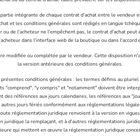
partie intégrante de chaque contrat d'achat entre le vendeur et 
chat et les conditions générales sont rédigés en langue tchèqu
r ou de l'acheteur ne l'empêchent pas, le contrat d'achat peut
'acheteur dans l'interface web de la boutique ou dans l'accord 
re modifiée ou complétée par le vendeur. Cette disposition n'af
la version antérieure des conditions générales.
s présentes conditions générales : les termes définis au plurie
 mots "comprend", "y compris" et "notamment" doivent être inte
nt des références aux jours calendaires, les références aux "jou
u autres jours fériés conformément aux réglementations légale
 toute réglementation juridique renvoient à la version en vigueu
n juridique la remplaçant, et à d'autres réglementations juridi
rieure qui mettent en œuvre la réglementation juridique conce