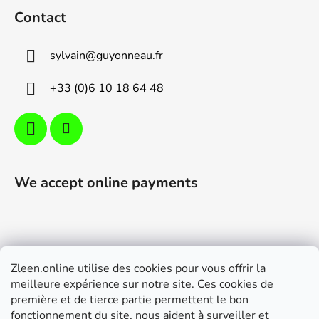
o
o
Contact
n
t
t
e
r
sylvain
@
guyonneau.fr
r
o
l
+33 (0)6 10 18 64 48
s
We accept online payments
Zleen.online utilise des cookies pour vous offrir la
Support
meilleure expérience sur notre site. Ces cookies de
première et de tierce partie permettent le bon
Modalités de livraison et paiement
fonctionnement du site, nous aident à surveiller et