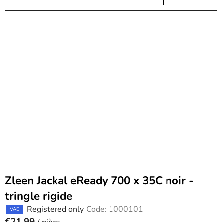
Zleen Jackal eReady 700 x 35C noir -
tringle rigide
Registered only
Code:
1000101
VAE
€21.99
/ pièce