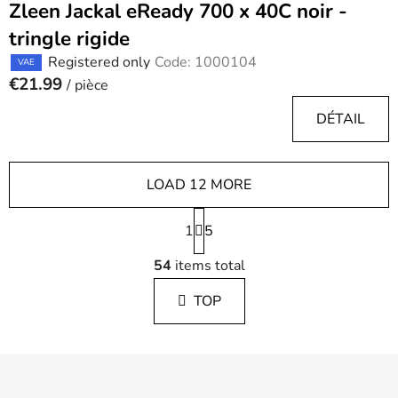
Zleen Jackal eReady 700 x 40C noir -
tringle rigide
Registered only
Code:
1000104
VAE
€21.99
/ pièce
DÉTAIL
LOAD 12 MORE
P
1
a
5
g
L
i
54
items total
i
n
s
a
TOP
t
t
i
i
n
o
F
g
n
o
c