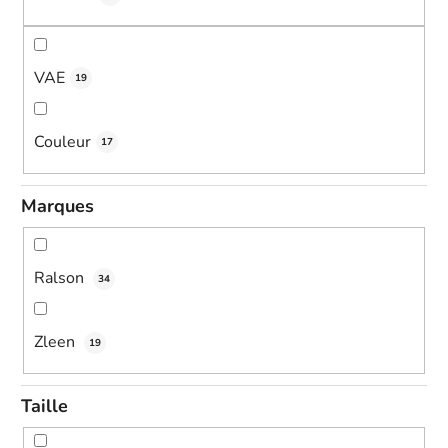
n
g
VAE
19
Couleur
17
Marques
Ralson
34
Zleen
19
Taille