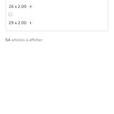
26 x 2.00
4
29 x 2.00
1
54
articles à afficher
L
i
s
t
o
f
p
r
o