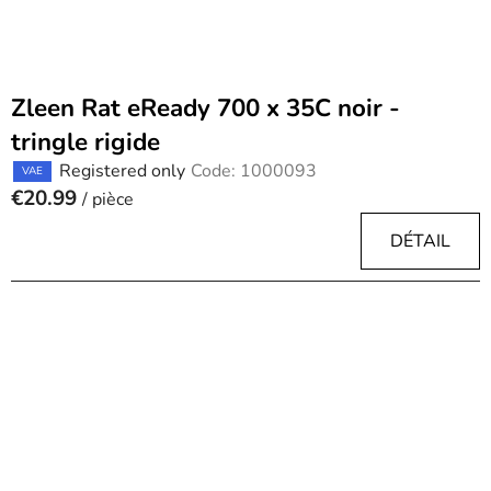
d
u
c
t
Zleen Rat eReady 700 x 35C noir -
s
tringle rigide
Registered only
Code:
1000093
VAE
€20.99
/ pièce
DÉTAIL