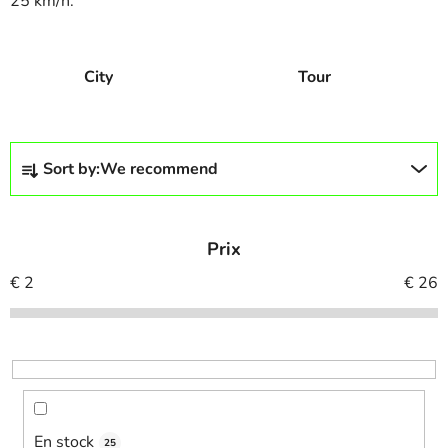
25 km/h.
City
Tour
P
Sort by:
We recommend
r
o
d
Prix
u
c
€
2
€
26
t
s
o
r
t
i
En stock
25