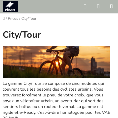
Skip
Search
SHOPP
to
CART
content
Home
/
Pneus
/
City/Tour
City/Tour
La gamme City/Tour se compose de cinq modèles qui
couvrent tous les besoins des cyclistes urbains. Vous
trouverez forcément le pneu de votre choix, que vous
soyez un vélotafeur urbain, un aventurier qui sort des
sentiers battus ou un rouleur hivernal. La gamme est
rigide et e-Ready, c’est-à-dire homologuée pour les VAE