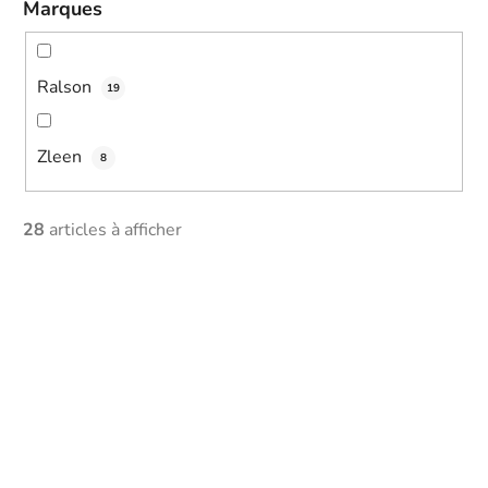
Marques
Ralson
19
Zleen
8
28
articles à afficher
L
i
s
t
o
f
p