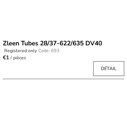
r
o
d
u
c
t
Zleen Tubes 28/37-622/635 DV40
s
Registered only
Code:
693
The
€1
average
/ pièces
product
DÉTAIL
rating
is
3.0
out
of
5
stars.