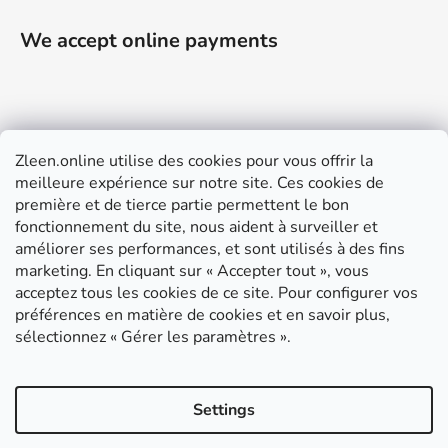
We accept online payments
Zleen.online utilise des cookies pour vous offrir la
Support
meilleure expérience sur notre site. Ces cookies de
première et de tierce partie permettent le bon
Modalités de livraison et paiement
fonctionnement du site, nous aident à surveiller et
Conditions générales de ventes
améliorer ses performances, et sont utilisés à des fins
marketing. En cliquant sur « Accepter tout », vous
RGPD
acceptez tous les cookies de ce site. Pour configurer vos
Instructions de montage
préférences en matière de cookies et en savoir plus,
sélectionnez « Gérer les paramètres ».
Créé par Shoptet
Copyright 2026
https://b2bfrance.zleen.online/
. Tous
Settings
droits réservés.
Modifier les paramètres des cookies