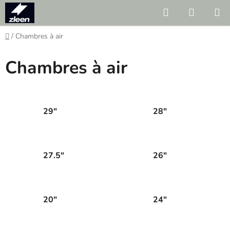
Skip
Search
SHOPP
to
CART
content
Home
/
Chambres à air
Chambres à air
29"
28"
27.5"
26"
20"
24"