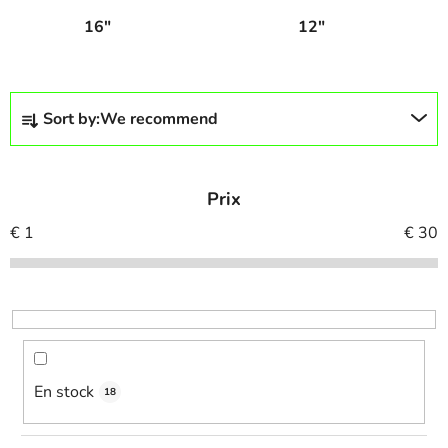
16"
12"
P
Sort by:
We recommend
r
o
d
Prix
u
c
€
1
€
30
t
s
o
r
t
i
En stock
18
n
g