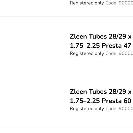
f
Registered only
Code:
9000
p
r
o
d
Zleen Tubes 28/29 x
u
1.75–2.25 Presta 4
c
Registered only
Code:
9000
t
s
Zleen Tubes 28/29 x
1.75–2.25 Presta 6
Registered only
Code:
9000