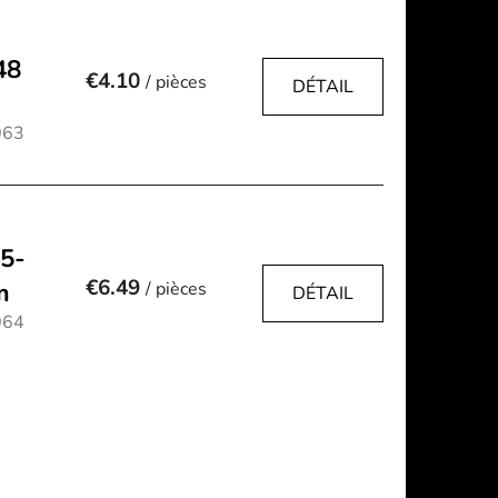
48
€4.10
/ pièces
DÉTAIL
063
25-
€6.49
m
/ pièces
DÉTAIL
064