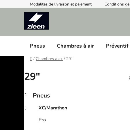
Skip
Modalités de livraison et paiement
Conditions gé
to
content
Pneus
Chambres à air
Préventif
Home
/
Chambres à air
/
29"
29"
S
C
Skip
Pneus
a
categories
i
i
t
d
XC/Marathon
e
e
g
Pro
b
o
a
r