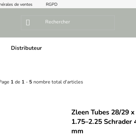
nérales de ventes
RGPD
Instructions de montage
Distributeur
Page
1
de
1
-
5
nombre total d'articles
L
Zleen Tubes 28/29 x
s
1.75–2.25 Schrader 
t
mm
o