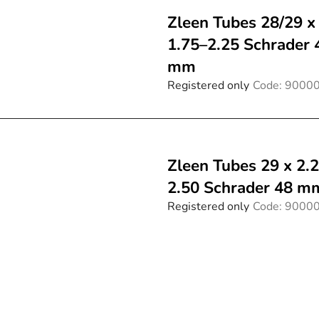
Zleen Tubes 28/29 x
1.75–2.25 Schrader 
mm
Registered only
Code:
9000
Zleen Tubes 29 x 2.
2.50 Schrader 48 m
Registered only
Code:
9000
L
i
s
t