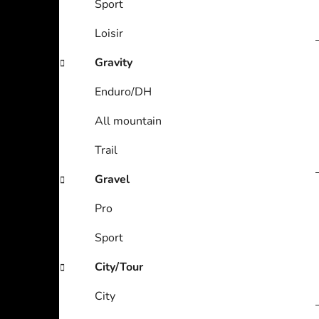
Sport
i
r
e
Loisir
s
Gravity
Enduro/DH
All mountain
Trail
Gravel
Pro
Sport
City/Tour
City