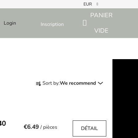
EUR
PANIER
Login
Inscription
SHOPPING
VIDE
CART
P
Sort by:
We recommend
r
o
d
u
c
40
t
€6.49
/ pièces
DÉTAIL
s