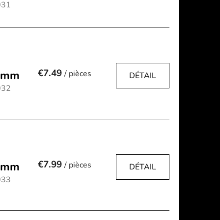
031
o
r
t
i
n
g
€7.49
7 mm
/ pièces
DÉTAIL
032
€7.99
0 mm
/ pièces
DÉTAIL
033