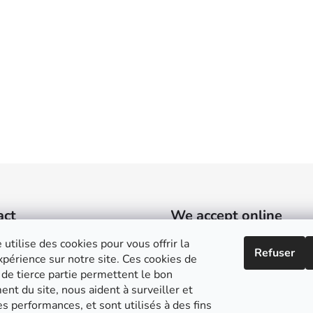
act
We accept online
payments
 utilise des cookies pour vous offrir la
Refuser
sylvain
@
guyonneau.fr
périence sur notre site. Ces cookies de
 de tierce partie permettent le bon
+33 (0)6 10 18 64 48
nt du site, nous aident à surveiller et
s performances, et sont utilisés à des fins