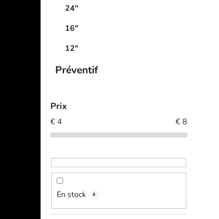
24"
16"
12"
Préventif
Prix
€
4
€
8
En stock
4