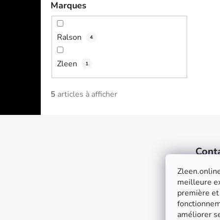
Marques
Ralson
4
Zleen
1
5
articles à afficher
F
o
Cont
o
t
Zleen.online
e
meilleure ex
première et
r
fonctionneme
améliorer se