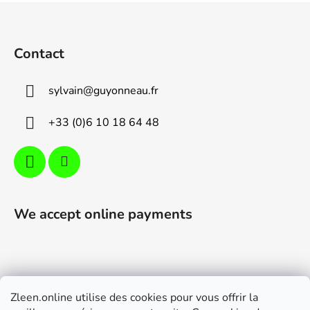
s
F
t
o
i
o
n
Contact
t
g
e
c
sylvain
@
guyonneau.fr
o
r
n
+33 (0)6 10 18 64 48
t
r
o
l
s
We accept online payments
Zleen.online utilise des cookies pour vous offrir la
Support