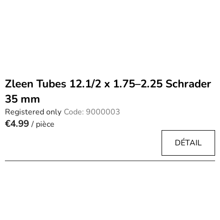
r
o
d
u
c
t
Zleen Tubes 12.1/2 x 1.75–2.25 Schrader
s
35 mm
Registered only
Code:
9000003
€4.99
/ pièce
DÉTAIL