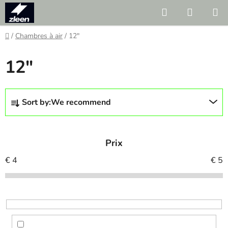
Skip
Search
SHOPP
to
CART
content
Home
/
Chambres à air
/
12"
12"
P
Sort by:
We recommend
r
o
d
Prix
u
c
€
4
€
5
t
s
o
r
t