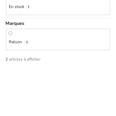
i
En stock
1
n
g
Marques
Ralson
2
2
articles à afficher
L
i
s
t
o
f
p