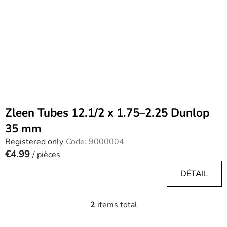
Zleen Tubes 12.1/2 x 1.75–2.25 Dunlop
35 mm
Registered only
Code:
9000004
€4.99
/ pièces
DÉTAIL
2
items total
L
i