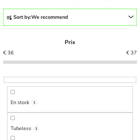
P
Sort by:
We recommend
r
o
d
Prix
u
c
€
36
€
37
t
s
o
r
t
i
En stock
1
n
g
Tubeless
2