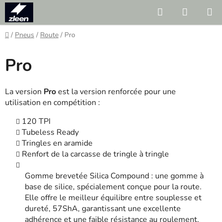
Skip
Search
SHOPP
to
CART
content
Home
/
Pneus
/
Route
/
Pro
Pro
La version
Pro
est la version renforcée pour une
utilisation en compétition :
120 TPI
Tubeless Ready
Tringles en aramide
Renfort de la carcasse de tringle à tringle
Gomme brevetée
Silica Compound : une gomme à
base de silice, spécialement conçue pour la route.
Elle offre le meilleur équilibre entre souplesse et
dureté, 57ShA, garantissant une excellente
adhérence et une faible résistance au roulement.