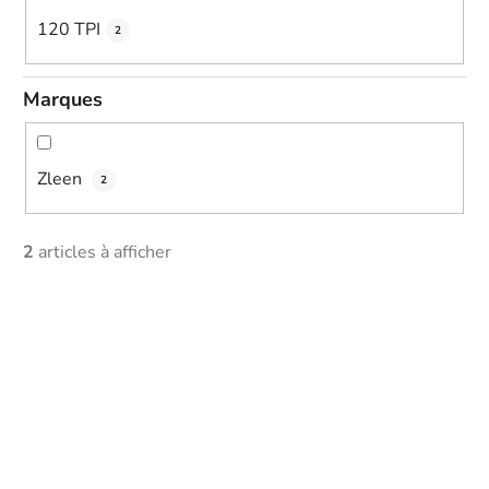
120 TPI
2
Marques
Zleen
2
2
articles à afficher
L
i
s
t
o
f
p