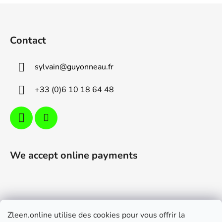
s
F
t
o
i
o
n
Contact
t
g
e
c
sylvain
@
guyonneau.fr
o
r
n
+33 (0)6 10 18 64 48
t
r
o
l
s
We accept online payments
Zleen.online utilise des cookies pour vous offrir la
Support