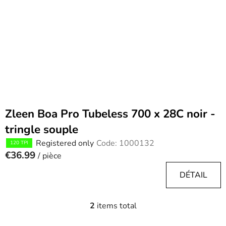
Zleen Boa Pro Tubeless 700 x 28C noir -
tringle souple
Registered only
Code:
1000132
120 TPI
€36.99
/ pièce
DÉTAIL
2
items total
L
i