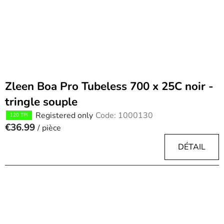
r
o
d
u
c
t
Zleen Boa Pro Tubeless 700 x 25C noir -
s
tringle souple
Registered only
Code:
1000130
120 TPI
€36.99
/ pièce
DÉTAIL