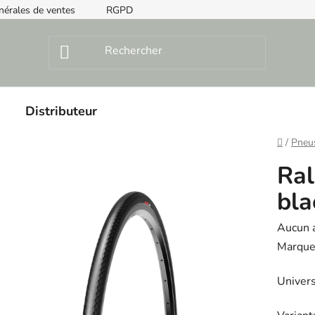
nérales de ventes
RGPD
Instructions de montage
Distributeur
Home
/
Pneu
Ral
bla
The
Aucun 
averag
Marque
product
Univers
rating
is