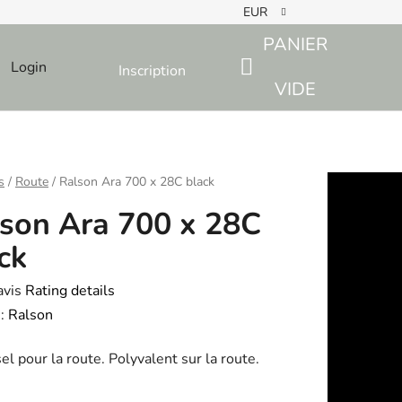
EUR
PANIER
Login
Inscription
SHOPPING
VIDE
CART
s
/
Route
/
Ralson Ara 700 x 28C black
son Ara 700 x 28C
ck
avis
Rating details
e
:
Ralson
el pour la route. Polyvalent sur la route.