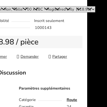
:
bilité
Inscrit seulement
1000143
8.98
/ pièce
re price:
imer
Demander
Partager
Discussion
Paramètres supplémentaires
Catégorie
Route
Garantie
24