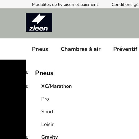
Skip
Modalités de livraison et paiement
Conditions gé
to
content
Pneus
Chambres à air
Préventif
S
C
Skip
Pneus
a
categories
i
t
d
XC/Marathon
e
e
g
Pro
b
o
a
r
Sport
i
r
e
Loisir
s
Gravity