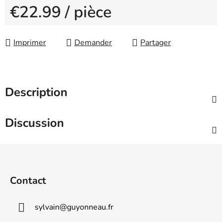
€22.99
/ pièce
Measure price:
Imprimer
Demander
Partager
Description
Discussion
F
o
o
Contact
t
e
sylvain
@
guyonneau.fr
r