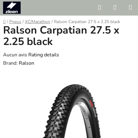
Skip
Search
SHOPP
to
CART
content
Home
/
Pneus
/
XC/Marathon
/
Ralson Carpatian 27.5 x 2.25 black
Ralson Carpatian 27.5 x
2.25 black
The
Aucun avis
Rating details
average
Brand:
Ralson
product
rating
is
0.0
out
of
5
stars.