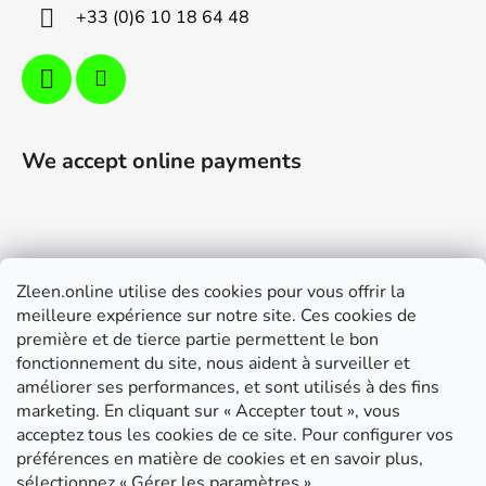
+33 (0)6 10 18 64 48
We accept online payments
Zleen.online utilise des cookies pour vous offrir la
Support
meilleure expérience sur notre site. Ces cookies de
première et de tierce partie permettent le bon
Modalités de livraison et paiement
fonctionnement du site, nous aident à surveiller et
Conditions générales de ventes
améliorer ses performances, et sont utilisés à des fins
marketing. En cliquant sur « Accepter tout », vous
RGPD
acceptez tous les cookies de ce site. Pour configurer vos
Instructions de montage
préférences en matière de cookies et en savoir plus,
sélectionnez « Gérer les paramètres ».