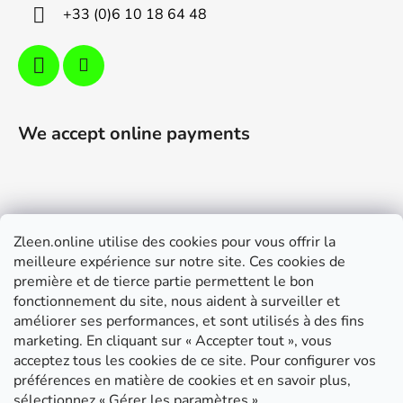
+33 (0)6 10 18 64 48
We accept online payments
Zleen.online utilise des cookies pour vous offrir la
Support
meilleure expérience sur notre site. Ces cookies de
première et de tierce partie permettent le bon
Modalités de livraison et paiement
fonctionnement du site, nous aident à surveiller et
Conditions générales de ventes
améliorer ses performances, et sont utilisés à des fins
marketing. En cliquant sur « Accepter tout », vous
RGPD
acceptez tous les cookies de ce site. Pour configurer vos
Instructions de montage
préférences en matière de cookies et en savoir plus,
sélectionnez « Gérer les paramètres ».