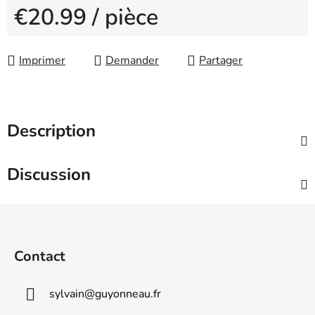
€20.99
/ pièce
Measure price:
Imprimer
Demander
Partager
Description
Discussion
F
o
o
Contact
t
e
sylvain
@
guyonneau.fr
r