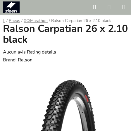
Skip
Search
SHOPP
to
CART
content
Home
/
Pneus
/
XC/Marathon
/
Ralson Carpatian 26 x 2.10 black
Ralson Carpatian 26 x 2.10
black
The
Aucun avis
Rating details
average
Brand:
Ralson
product
rating
is
0.0
out
of
5
stars.