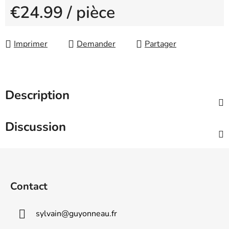
€24.99
/ pièce
Measure price:
Imprimer
Demander
Partager
Description
Discussion
F
o
o
Contact
t
e
sylvain
@
guyonneau.fr
r