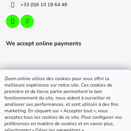
+33 (0)6 10 18 64 48
We accept online payments
Zleen.online utilise des cookies pour vous offrir la
Support
meilleure expérience sur notre site. Ces cookies de
première et de tierce partie permettent le bon
Modalités de livraison et paiement
fonctionnement du site, nous aident à surveiller et
Conditions générales de ventes
améliorer ses performances, et sont utilisés à des fins
marketing. En cliquant sur « Accepter tout », vous
RGPD
acceptez tous les cookies de ce site. Pour configurer vos
Instructions de montage
préférences en matière de cookies et en savoir plus,
sélectionnez « Gérer les paramètres ».