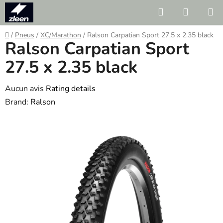
Skip
Search
SHOPP
to
CART
content
Home
/
Pneus
/
XC/Marathon
/
Ralson Carpatian Sport 27.5 x 2.35 black
Ralson Carpatian Sport
27.5 x 2.35 black
The
Aucun avis
Rating details
average
Brand:
Ralson
product
rating
is
0.0
out
of
5
stars.