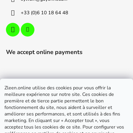
r
+33 (0)6 10 18 64 48
We accept online payments
Zleen.online utilise des cookies pour vous offrir la
Support
meilleure expérience sur notre site. Ces cookies de
première et de tierce partie permettent le bon
Modalités de livraison et paiement
fonctionnement du site, nous aident à surveiller et
Conditions générales de ventes
améliorer ses performances, et sont utilisés à des fins
marketing. En cliquant sur « Accepter tout », vous
RGPD
acceptez tous les cookies de ce site. Pour configurer vos
Instructions de montage