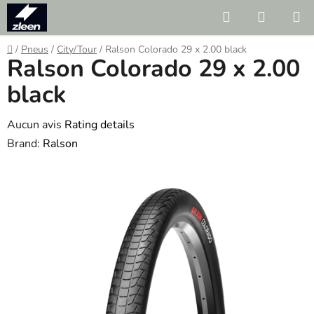
Skip
Search
SHOPP
to
CART
content
Home
/
Pneus
/
City/Tour
/
Ralson Colorado 29 x 2.00 black
Ralson Colorado 29 x 2.00
black
The
Aucun avis
Rating details
average
Brand:
Ralson
product
rating
is
0.0
out
of
5
stars.