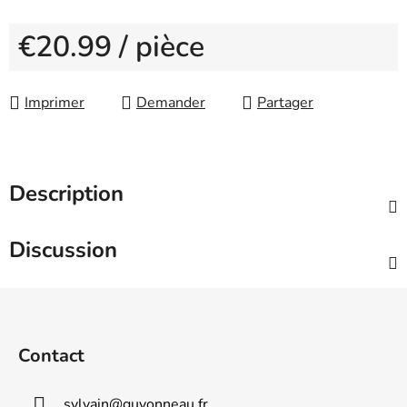
€20.99
/ pièce
Measure price:
Imprimer
Demander
Partager
Description
Discussion
F
o
o
Contact
t
e
sylvain
@
guyonneau.fr