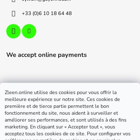
r
+33 (0)6 10 18 64 48
We accept online payments
Zleen.online utilise des cookies pour vous offrir la
Support
meilleure expérience sur notre site. Ces cookies de
première et de tierce partie permettent le bon
Modalités de livraison et paiement
fonctionnement du site, nous aident à surveiller et
Conditions générales de ventes
améliorer ses performances, et sont utilisés à des fins
marketing. En cliquant sur « Accepter tout », vous
RGPD
acceptez tous les cookies de ce site. Pour configurer vos
Instructions de montage