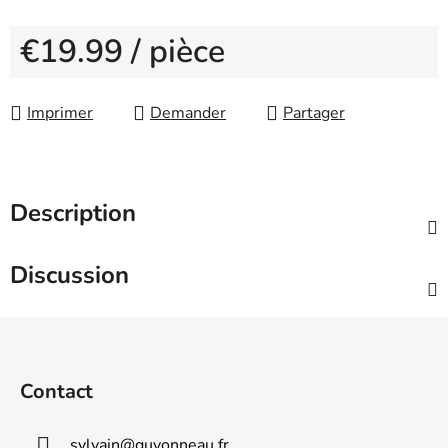
€19.99
/ pièce
Measure price:
Imprimer
Demander
Partager
Description
Discussion
F
o
o
Contact
t
e
sylvain
@
guyonneau.fr