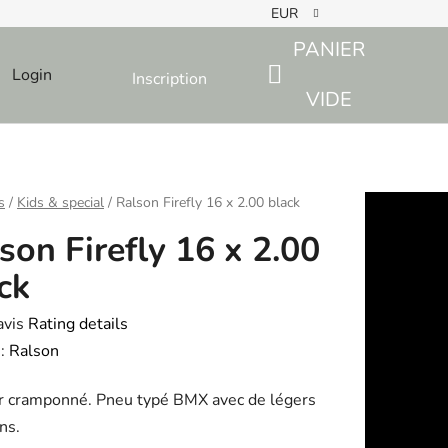
EUR
PANIER
Login
Inscription
SHOPPING
VIDE
CART
s
/
Kids & special
/
Ralson Firefly 16 x 2.00 black
son Firefly 16 x 2.00
ck
avis
Rating details
e
:
Ralson
r cramponné. Pneu typé BMX avec de légers
ns.