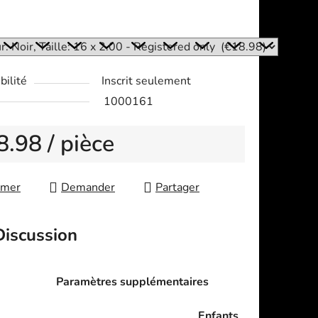
:
bilité
Inscrit seulement
1000161
8.98
/ pièce
re price:
imer
Demander
Partager
Discussion
Paramètres supplémentaires
Enfants