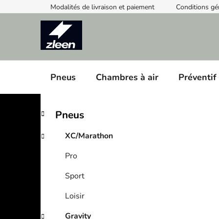
Skip
Modalités de livraison et paiement
Conditions gé
to
content
Pneus
Chambres à air
Préventif
S
C
Skip
Pneus
a
categories
i
t
d
XC/Marathon
e
e
g
Pro
b
o
a
r
Sport
i
r
e
Loisir
s
Gravity