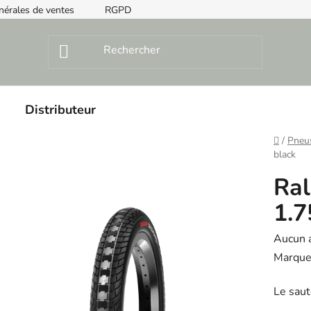
nérales de ventes
RGPD
Instructions de montage
Distributeur
Home
/
Pneu
black
Ral
1.7
The
Aucun 
averag
Marque
product
Le saut
rating