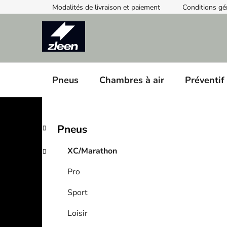
Skip
Modalités de livraison et paiement
Conditions gé
to
content
Pneus
Chambres à air
Préventif
S
C
Skip
Pneus
a
categories
i
t
d
XC/Marathon
e
e
g
Pro
b
o
a
r
Sport
i
r
e
Loisir
s