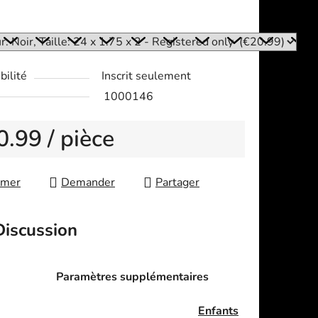
:
bilité
Inscrit seulement
1000146
0.99
/ pièce
re price:
imer
Demander
Partager
Discussion
Paramètres supplémentaires
Enfants