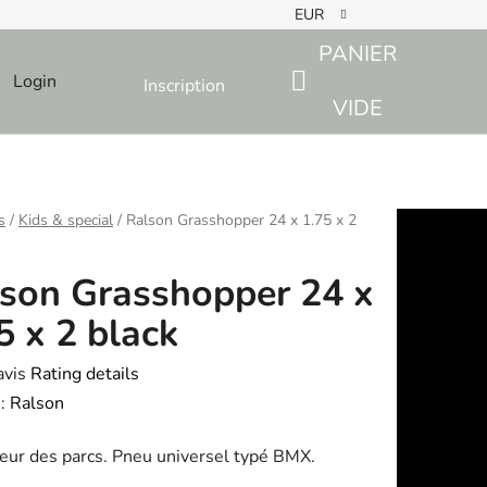
EUR
PANIER
Login
Inscription
SHOPPING
VIDE
CART
s
/
Kids & special
/
Ralson Grasshopper 24 x 1.75 x 2
son Grasshopper 24 x
5 x 2 black
avis
Rating details
e
:
Ralson
eur des parcs. Pneu universel typé BMX.