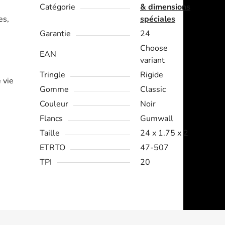
Catégorie
& dimensions
es,
spéciales
Garantie
24
Choose
EAN
variant
Tringle
Rigide
 vie
Gomme
Classic
Couleur
Noir
Flancs
Gumwall
Taille
24 x 1.75 x 2
ETRTO
47-507
TPI
20