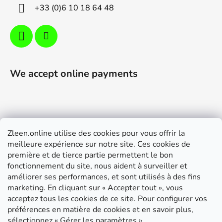
+33 (0)6 10 18 64 48
We accept online payments
Zleen.online utilise des cookies pour vous offrir la
Support
meilleure expérience sur notre site. Ces cookies de
première et de tierce partie permettent le bon
Modalités de livraison et paiement
fonctionnement du site, nous aident à surveiller et
Conditions générales de ventes
améliorer ses performances, et sont utilisés à des fins
marketing. En cliquant sur « Accepter tout », vous
RGPD
acceptez tous les cookies de ce site. Pour configurer vos
Instructions de montage
préférences en matière de cookies et en savoir plus,
sélectionnez « Gérer les paramètres ».