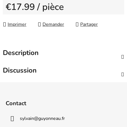
€17.99
/ pièce
Measure price:
Imprimer
Demander
Partager
Description
Discussion
F
o
o
Contact
t
e
sylvain
@
guyonneau.fr
r