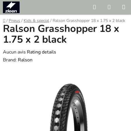
Skip
Search
SHOPP
to
CART
content
Home
/
Pneus
/
Kids & special
/
Ralson Grasshopper 18 x 1.75 x 2 black
Ralson Grasshopper 18 x
1.75 x 2 black
The
Aucun avis
Rating details
average
Brand:
Ralson
product
rating
is
0.0
out
of
5
stars.