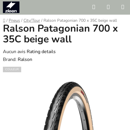
Skip
Search
SHOPP
to
CART
content
Home
/
Pneus
/
City/Tour
/
Ralson Patagonian 700 x 35C beige wall
Ralson Patagonian 700 x
35C beige wall
The
Aucun avis
Rating details
average
Brand:
Ralson
product
COULEUR
rating
is
0.0
out
of
5
stars.