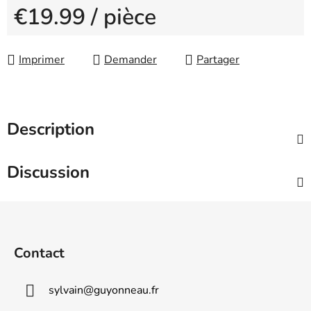
€19.99
/ pièce
Measure price:
Imprimer
Demander
Partager
Description
Discussion
F
o
o
Contact
t
e
sylvain
@
guyonneau.fr
r