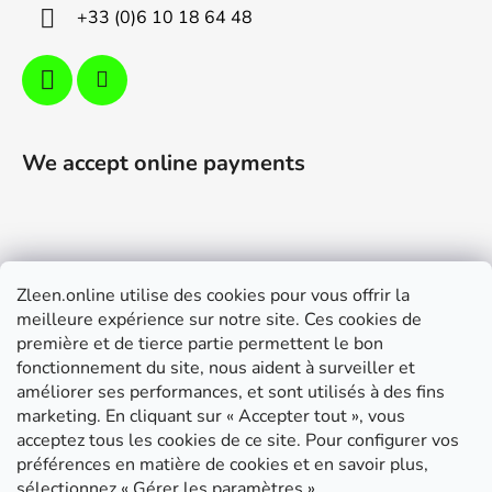
+33 (0)6 10 18 64 48
We accept online payments
Zleen.online utilise des cookies pour vous offrir la
Support
meilleure expérience sur notre site. Ces cookies de
première et de tierce partie permettent le bon
Modalités de livraison et paiement
fonctionnement du site, nous aident à surveiller et
Conditions générales de ventes
améliorer ses performances, et sont utilisés à des fins
marketing. En cliquant sur « Accepter tout », vous
RGPD
acceptez tous les cookies de ce site. Pour configurer vos
Instructions de montage
préférences en matière de cookies et en savoir plus,
sélectionnez « Gérer les paramètres ».