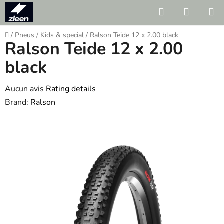
Skip
Search
SHOPP
to
CART
content
Home
/
Pneus
/
Kids & special
/
Ralson Teide 12 x 2.00 black
Ralson Teide 12 x 2.00
black
The
Aucun avis
Rating details
average
Brand:
Ralson
product
rating
is
0.0
out
of
5
stars.