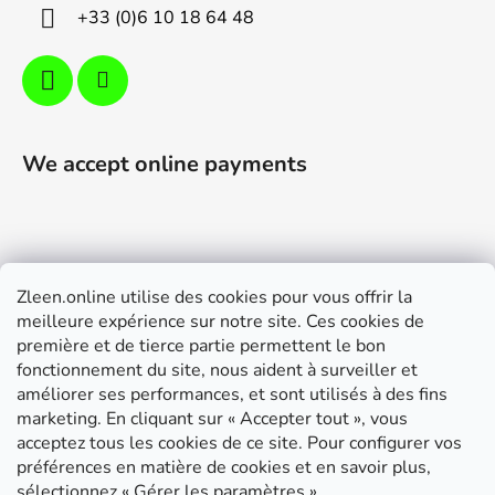
+33 (0)6 10 18 64 48
We accept online payments
Zleen.online utilise des cookies pour vous offrir la
Support
meilleure expérience sur notre site. Ces cookies de
première et de tierce partie permettent le bon
Modalités de livraison et paiement
fonctionnement du site, nous aident à surveiller et
Conditions générales de ventes
améliorer ses performances, et sont utilisés à des fins
marketing. En cliquant sur « Accepter tout », vous
RGPD
acceptez tous les cookies de ce site. Pour configurer vos
Instructions de montage
préférences en matière de cookies et en savoir plus,
sélectionnez « Gérer les paramètres ».