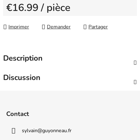
€16.99
/ pièce
Measure price:
Imprimer
Demander
Partager
Description
Discussion
F
o
o
Contact
t
e
sylvain
@
guyonneau.fr
r