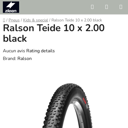
Skip
Search
SHOPP
to
CART
content
Home
/
Pneus
/
Kids & special
/
Ralson Teide 10 x 2.00 black
Ralson Teide 10 x 2.00
black
The
Aucun avis
Rating details
average
Brand:
Ralson
product
rating
is
0.0
out
of
5
stars.