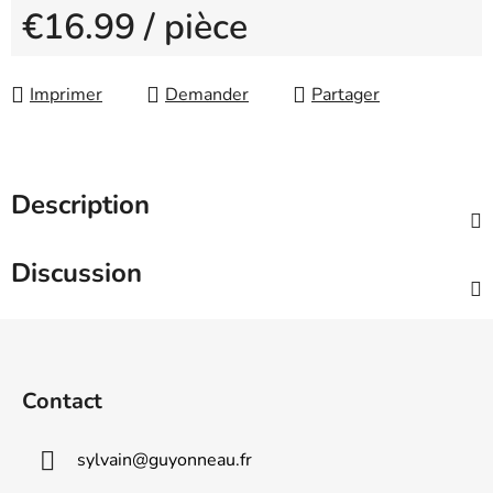
€16.99
/ pièce
Measure price:
Imprimer
Demander
Partager
Description
Discussion
F
o
o
Contact
t
e
sylvain
@
guyonneau.fr
r