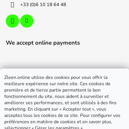
+33 (0)6 10 18 64 48
We accept online payments
Zleen.online utilise des cookies pour vous offrir la
Support
meilleure expérience sur notre site. Ces cookies de
première et de tierce partie permettent le bon
Modalités de livraison et paiement
fonctionnement du site, nous aident à surveiller et
Conditions générales de ventes
améliorer ses performances, et sont utilisés à des fins
marketing. En cliquant sur « Accepter tout », vous
RGPD
acceptez tous les cookies de ce site. Pour configurer vos
Instructions de montage
préférences en matière de cookies et en savoir plus,
sélectionnez « Gérer les paramètres ».