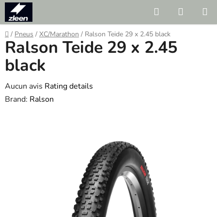
Skip
Search
SHOPP
to
CART
content
Home
/
Pneus
/
XC/Marathon
/
Ralson Teide 29 x 2.45 black
Ralson Teide 29 x 2.45
black
The
Aucun avis
Rating details
average
Brand:
Ralson
product
rating
is
0.0
out
of
5
stars.