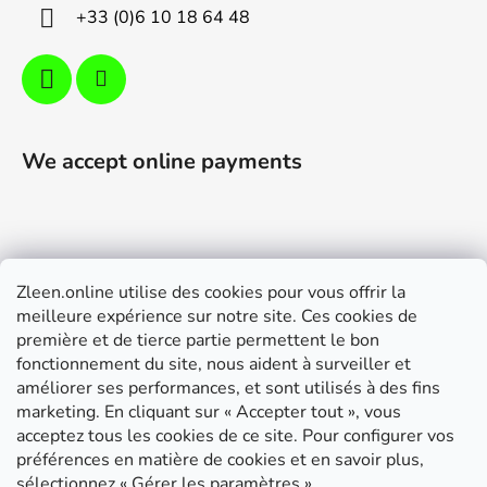
+33 (0)6 10 18 64 48
We accept online payments
Zleen.online utilise des cookies pour vous offrir la
Support
meilleure expérience sur notre site. Ces cookies de
première et de tierce partie permettent le bon
Modalités de livraison et paiement
fonctionnement du site, nous aident à surveiller et
Conditions générales de ventes
améliorer ses performances, et sont utilisés à des fins
marketing. En cliquant sur « Accepter tout », vous
RGPD
acceptez tous les cookies de ce site. Pour configurer vos
Instructions de montage
préférences en matière de cookies et en savoir plus,
sélectionnez « Gérer les paramètres ».