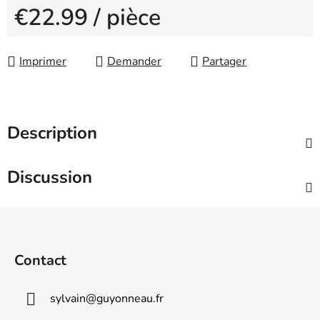
€22.99
/ pièce
Measure price:
Imprimer
Demander
Partager
Description
Discussion
F
o
o
Contact
t
e
sylvain
@
guyonneau.fr
r