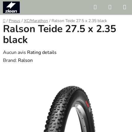
Skip
Search
SHOPP
to
CART
content
Home
/
Pneus
/
XC/Marathon
/
Ralson Teide 27.5 x 2.35 black
Ralson Teide 27.5 x 2.35
black
The
Aucun avis
Rating details
average
Brand:
Ralson
product
rating
is
0.0
out
of
5
stars.