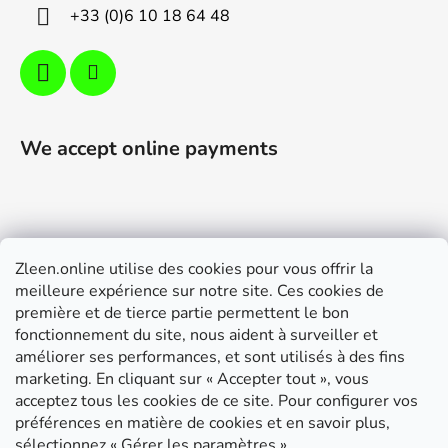
+33 (0)6 10 18 64 48
We accept online payments
Zleen.online utilise des cookies pour vous offrir la
Support
meilleure expérience sur notre site. Ces cookies de
première et de tierce partie permettent le bon
Modalités de livraison et paiement
fonctionnement du site, nous aident à surveiller et
Conditions générales de ventes
améliorer ses performances, et sont utilisés à des fins
marketing. En cliquant sur « Accepter tout », vous
RGPD
acceptez tous les cookies de ce site. Pour configurer vos
Instructions de montage
préférences en matière de cookies et en savoir plus,
sélectionnez « Gérer les paramètres ».