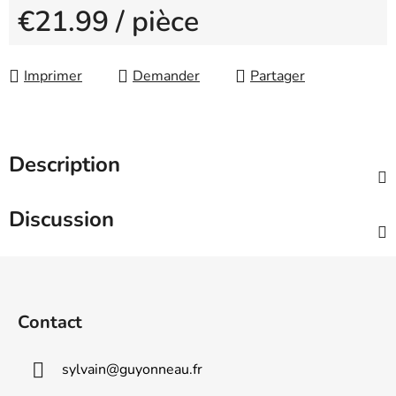
€21.99
/ pièce
Measure price:
Imprimer
Demander
Partager
Description
Discussion
F
o
o
Contact
t
e
sylvain
@
guyonneau.fr
r