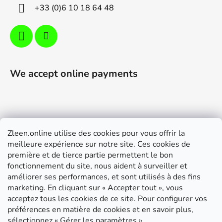
+33 (0)6 10 18 64 48
We accept online payments
Zleen.online utilise des cookies pour vous offrir la
Support
meilleure expérience sur notre site. Ces cookies de
première et de tierce partie permettent le bon
Modalités de livraison et paiement
fonctionnement du site, nous aident à surveiller et
Conditions générales de ventes
améliorer ses performances, et sont utilisés à des fins
marketing. En cliquant sur « Accepter tout », vous
RGPD
acceptez tous les cookies de ce site. Pour configurer vos
Instructions de montage
préférences en matière de cookies et en savoir plus,
sélectionnez « Gérer les paramètres ».