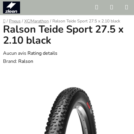
Skip
Search
SHOPP
to
CART
content
Home
/
Pneus
/
XC/Marathon
/
Ralson Teide Sport 27.5 x 2.10 black
Ralson Teide Sport 27.5 x
2.10 black
The
Aucun avis
Rating details
average
Brand:
Ralson
product
rating
is
0.0
out
of
5
stars.