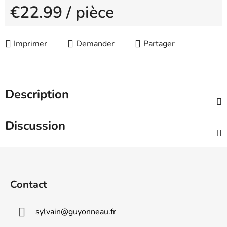
€22.99
/ pièce
Measure price:
Imprimer
Demander
Partager
Description
Discussion
F
o
o
Contact
t
e
sylvain
@
guyonneau.fr
r