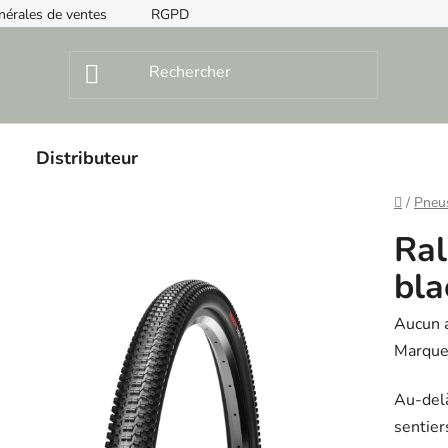
nérales de ventes
RGPD
Instructions de montage
Distributeur
Home
/
Pneu
Ral
bla
The
Aucun 
averag
Marque
product
Au-delà
rating
sentier
is