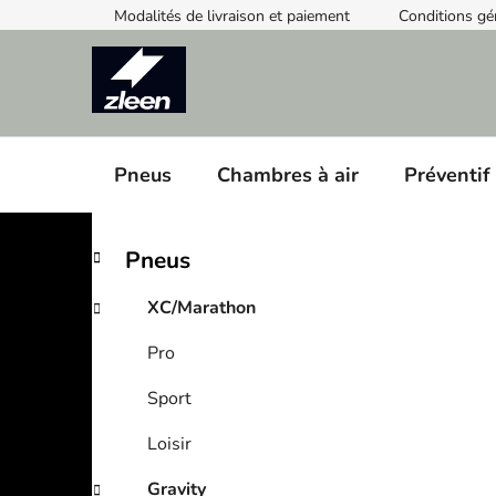
Skip
Modalités de livraison et paiement
Conditions gé
to
content
Pneus
Chambres à air
Préventif
S
C
Skip
Pneus
a
categories
i
t
d
XC/Marathon
e
e
g
Pro
b
o
a
r
Sport
i
r
e
Loisir
s
Gravity