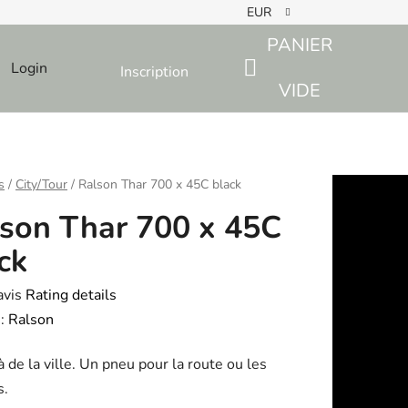
EUR
PANIER
Login
Inscription
SHOPPING
VIDE
CART
s
/
City/Tour
/
Ralson Thar 700 x 45C black
son Thar 700 x 45C
ck
avis
Rating details
e
:
Ralson
 de la ville. Un pneu pour la route ou les
s.