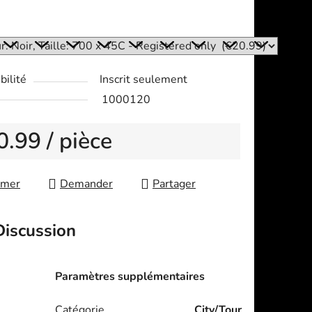
:
bilité
Inscrit seulement
1000120
0.99
/ pièce
re price:
imer
Demander
Partager
Discussion
Paramètres supplémentaires
Catégorie
City/Tour