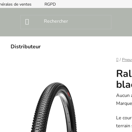
nérales de ventes
RGPD
Instructions de montage
Distributeur
Home
/
Pneu
Ral
bla
The
Aucun 
averag
Marque
product
Le cour
rating
terrain 
is