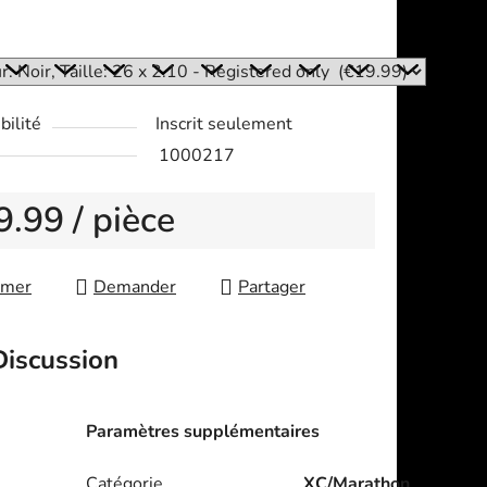
:
bilité
Inscrit seulement
1000217
9.99
/ pièce
re price:
imer
Demander
Partager
Discussion
Paramètres supplémentaires
Catégorie
XC/Marathon