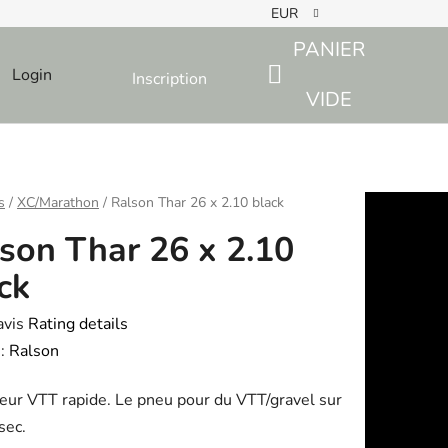
EUR
PANIER
Login
Inscription
SHOPPING
VIDE
CART
s
/
XC/Marathon
/
Ralson Thar 26 x 2.10 black
son Thar 26 x 2.10
ck
avis
Rating details
e
:
Ralson
eur VTT rapide. Le pneu pour du VTT/gravel sur
sec.