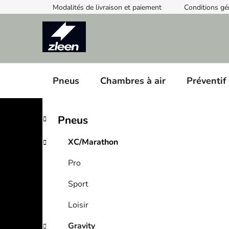
Skip
Modalités de livraison et paiement
Conditions gé
to
content
Pneus
Chambres à air
Préventif
S
C
Skip
Pneus
a
categories
i
t
d
XC/Marathon
e
e
g
Pro
b
o
a
r
Sport
i
r
e
Loisir
s
Gravity