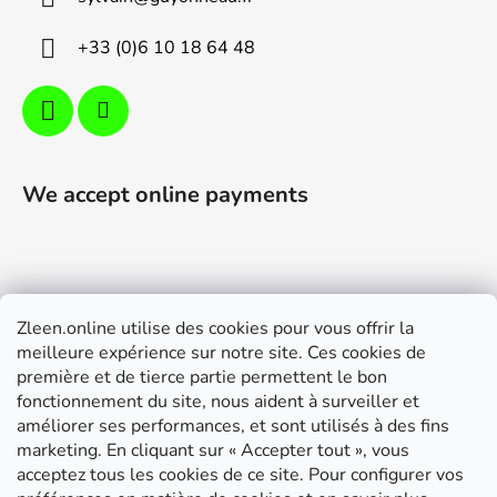
r
+33 (0)6 10 18 64 48
We accept online payments
Zleen.online utilise des cookies pour vous offrir la
Support
meilleure expérience sur notre site. Ces cookies de
première et de tierce partie permettent le bon
Modalités de livraison et paiement
fonctionnement du site, nous aident à surveiller et
Conditions générales de ventes
améliorer ses performances, et sont utilisés à des fins
marketing. En cliquant sur « Accepter tout », vous
RGPD
acceptez tous les cookies de ce site. Pour configurer vos
Instructions de montage