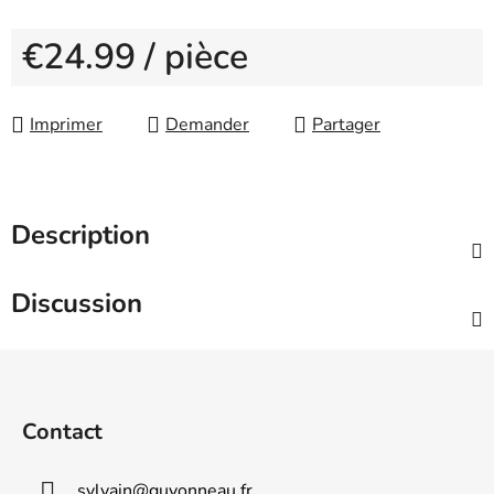
€24.99
/ pièce
Measure price:
Imprimer
Demander
Partager
Description
Discussion
F
o
o
Contact
t
e
sylvain
@
guyonneau.fr