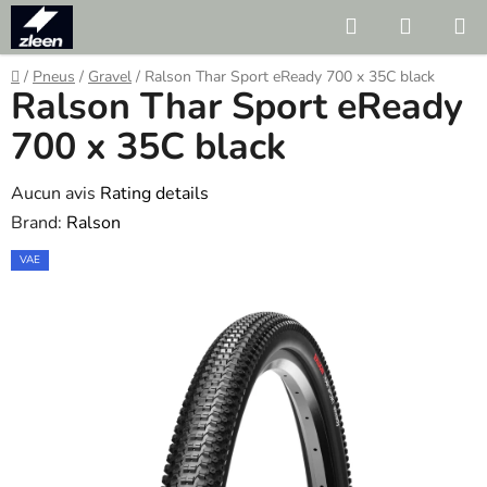
Skip
Search
SHOPP
to
CART
content
Home
/
Pneus
/
Gravel
/
Ralson Thar Sport eReady 700 x 35C black
Ralson Thar Sport eReady
700 x 35C black
The
Aucun avis
Rating details
average
Brand:
Ralson
product
VAE
rating
is
0.0
out
of
5
stars.