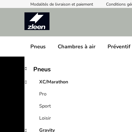
Skip
Modalités de livraison et paiement
Conditions gé
to
content
Pneus
Chambres à air
Préventif
S
C
Skip
Pneus
a
categories
i
t
d
XC/Marathon
e
e
g
Pro
b
o
a
r
Sport
i
r
e
Loisir
s
Gravity