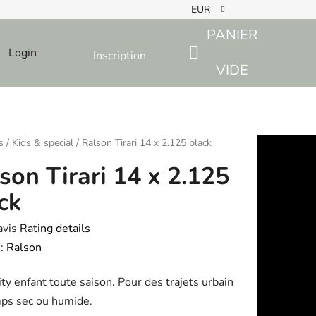
EUR
PANIER
Login
Inscription
SHOPPING
VIDE
CART
s
/
Kids & special
/
Ralson Tirari 14 x 2.125 black
son Tirari 14 x 2.125
ck
avis
Rating details
e
:
Ralson
ty enfant toute saison. Pour des trajets urbain
ps sec ou humide.