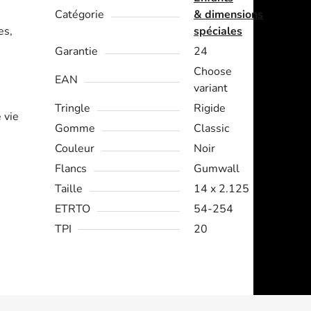
Catégorie
& dimensions
es,
spéciales
Garantie
24
Choose
EAN
variant
Tringle
Rigide
 vie
Gomme
Classic
Couleur
Noir
Flancs
Gumwall
Taille
14 x 2.125
ETRTO
54-254
TPI
20