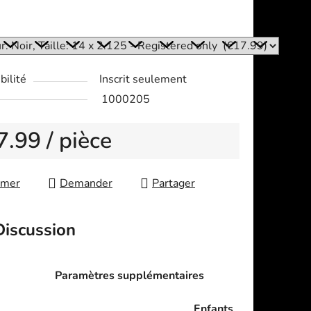
:
bilité
Inscrit seulement
1000205
7.99
/ pièce
re price:
imer
Demander
Partager
Discussion
Paramètres supplémentaires
Enfants