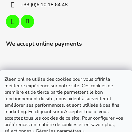
+33 (0)6 10 18 64 48
We accept online payments
Zleen.online utilise des cookies pour vous offrir la
Support
meilleure expérience sur notre site. Ces cookies de
première et de tierce partie permettent le bon
Modalités de livraison et paiement
fonctionnement du site, nous aident à surveiller et
Conditions générales de ventes
améliorer ses performances, et sont utilisés à des fins
marketing. En cliquant sur « Accepter tout », vous
RGPD
acceptez tous les cookies de ce site. Pour configurer vos
Instructions de montage
préférences en matière de cookies et en savoir plus,
sélectionnez « Gérer les paramètres ».