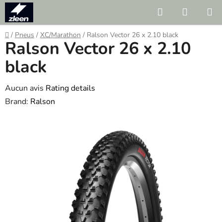
Skip
Search
SHOPP
to
CART
content
Home
/
Pneus
/
XC/Marathon
/
Ralson Vector 26 x 2.10 black
Ralson Vector 26 x 2.10
black
The
Aucun avis
Rating details
average
Brand:
Ralson
product
rating
is
0.0
out
of
5
stars.