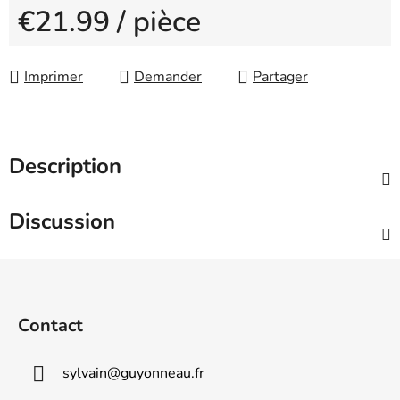
€21.99
/ pièce
Measure price:
Imprimer
Demander
Partager
Description
Discussion
F
o
o
Contact
t
e
sylvain
@
guyonneau.fr
r