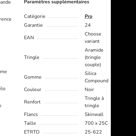
Paramètres supplémentaires
bande
Catégorie
Pro
érence
Garantie
24
Choose
EAN
variant
Aramide
Tringle
(tringle
souple)
rme
Silica
Gomme
Compound
élo
Couleur
Noir
Tringle à
Renfort
e
tringle
Flancs
Skinwall
Taille
700 x 25C
ETRTO
25-622