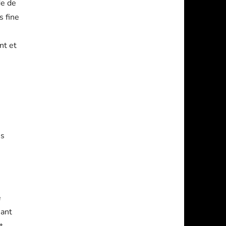
de de
s fine
nt et
es
e
sant