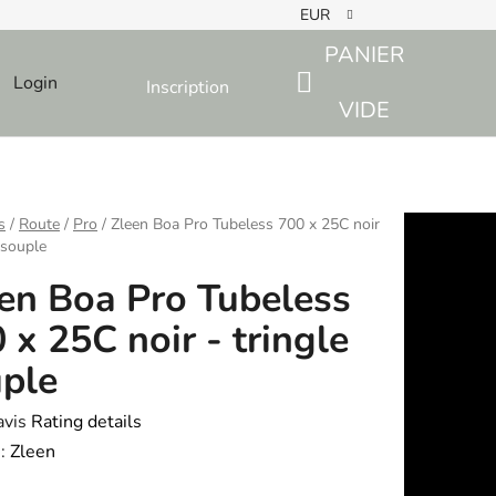
EUR
PANIER
Login
Inscription
SHOPPING
VIDE
CART
s
/
Route
/
Pro
/
Zleen Boa Pro Tubeless 700 x 25C noir
 souple
en Boa Pro Tubeless
 x 25C noir - tringle
ple
avis
Rating details
e
:
Zleen