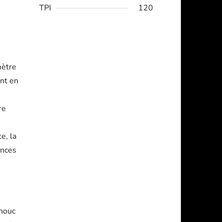
TPI
120
mètre
ent en
re
e, la
ences
chouc