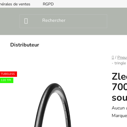
nérales de ventes
RGPD
Instructions de montage
Distributeur
Home
/
Pneu
- tringle
Zle
TUBELESS
120 TPI
700
sou
The
Aucun 
averag
Marque
product