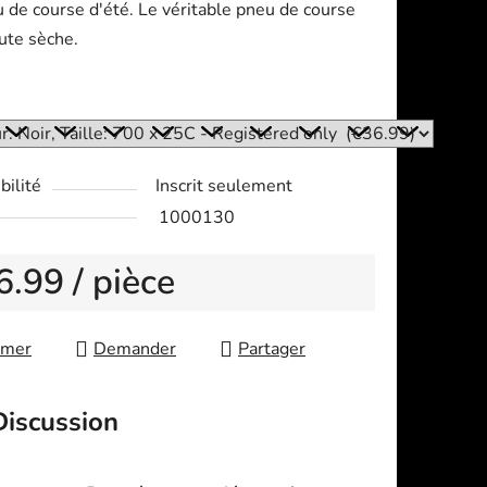
 de course d'été. Le véritable pneu de course
ute sèche.
:
bilité
Inscrit seulement
1000130
6.99
/ pièce
re price:
imer
Demander
Partager
Discussion