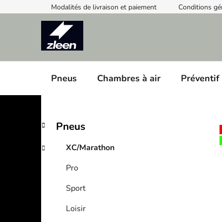
Skip
Modalités de livraison et paiement
Conditions gé
to
content
Pneus
Chambres à air
Préventif
S
C
Skip
Pneus
a
categories
i
t
d
XC/Marathon
e
e
g
Pro
b
o
a
r
Sport
i
r
e
Loisir
s