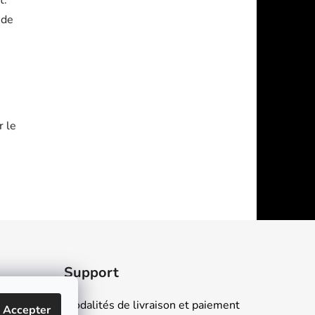
t.
nde
r le
Support
Modalités de livraison et paiement
Accepter