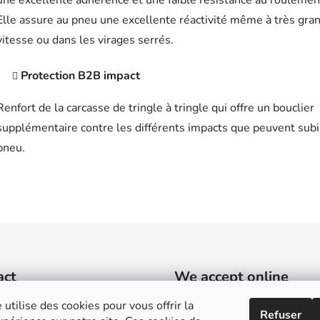
une excellente adhérence et une faible résistance au roulemen
Elle assure au pneu une excellente réactivité même à très gra
vitesse ou dans les virages serrés.
Protection B2B impact
Renfort de la carcasse de tringle à tringle qui offre un bouclier
supplémentaire contre les différents impacts que peuvent subi
pneu.
act
We accept online
payments
 utilise des cookies pour vous offrir la
Refuser
sylvain
@
guyonneau.fr