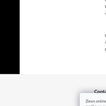
F
o
Cont
o
t
Zleen.online