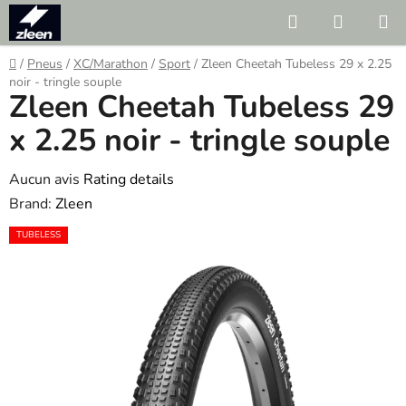
Skip
Search
SHOPP
to
CART
content
Home
/
Pneus
/
XC/Marathon
/
Sport
/
Zleen Cheetah Tubeless 29 x 2.25
noir - tringle souple
Zleen Cheetah Tubeless 29
x 2.25 noir - tringle souple
The
Aucun avis
Rating details
average
Brand:
Zleen
product
TUBELESS
rating
is
0.0
out
of
5
stars.