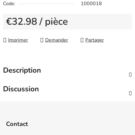
Code:
1000018
€32.98
/ pièce
Measure price:
Imprimer
Demander
Partager
Description
Discussion
F
o
o
Contact
t