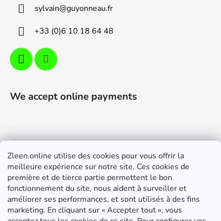
e
sylvain
@
guyonneau.fr
r
+33 (0)6 10 18 64 48
We accept online payments
Zleen.online utilise des cookies pour vous offrir la
Support
meilleure expérience sur notre site. Ces cookies de
première et de tierce partie permettent le bon
Modalités de livraison et paiement
fonctionnement du site, nous aident à surveiller et
Conditions générales de ventes
améliorer ses performances, et sont utilisés à des fins
marketing. En cliquant sur « Accepter tout », vous
RGPD