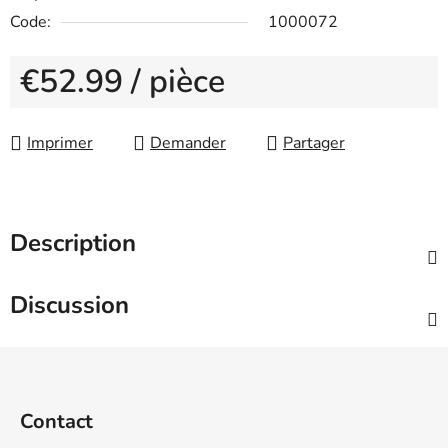
Code:
1000072
€52.99
/ pièce
Measure price:
Imprimer
Demander
Partager
Description
Discussion
F
o
o
Contact
t