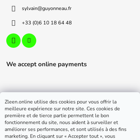
e
sylvain
@
guyonneau.fr
r
+33 (0)6 10 18 64 48
We accept online payments
Zleen.online utilise des cookies pour vous offrir la
Support
meilleure expérience sur notre site. Ces cookies de
première et de tierce partie permettent le bon
Modalités de livraison et paiement
fonctionnement du site, nous aident à surveiller et
Conditions générales de ventes
améliorer ses performances, et sont utilisés à des fins
marketing. En cliquant sur « Accepter tout », vous
RGPD