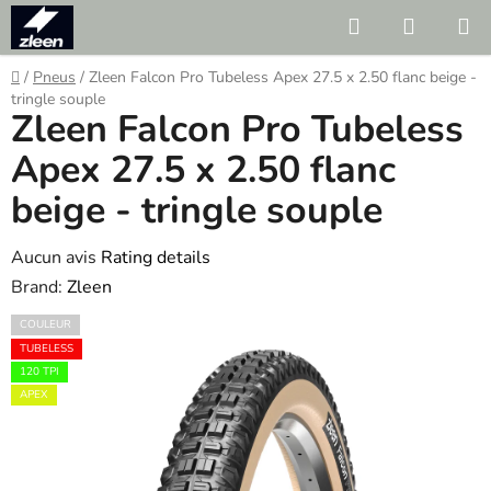
Skip
Search
SHOPP
to
CART
content
Home
/
Pneus
/
Zleen Falcon Pro Tubeless Apex 27.5 x 2.50 flanc beige -
tringle souple
Zleen Falcon Pro Tubeless
Apex 27.5 x 2.50 flanc
beige - tringle souple
The
Aucun avis
Rating details
average
Brand:
Zleen
product
COULEUR
rating
TUBELESS
is
120 TPI
APEX
0.0
out
of