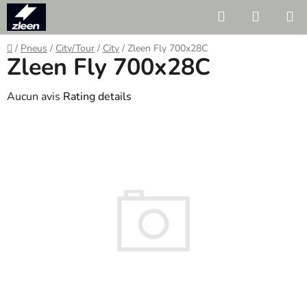
Skip
Search
SHOPP
to
CART
content
Home
/
Pneus
/
City/Tour
/
City
/
Zleen Fly 700x28C
Zleen Fly 700x28C
The
Aucun avis
Rating details
average
product
rating
is
0.0
out
of
5
stars.