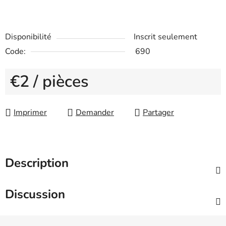
Disponibilité
Inscrit seulement
Code:
690
€2
/ pièces
Measure price:
Imprimer
Demander
Partager
Description
Discussion
F