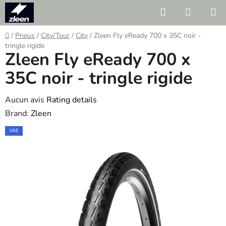
Skip
Search
SHOPP
to
CART
content
Home
/
Pneus
/
City/Tour
/
City
/
Zleen Fly eReady 700 x 35C noir -
tringle rigide
Zleen Fly eReady 700 x
35C noir - tringle rigide
The
Aucun avis
Rating details
average
Brand:
Zleen
product
VAE
rating
is
0.0
out
of
5
stars.