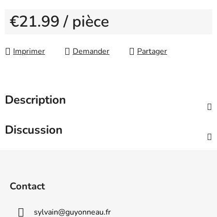
€21.99
/ pièce
Measure price:
Imprimer
Demander
Partager
Description
Discussion
F
o
o
Contact
t
e
sylvain
@
guyonneau.fr