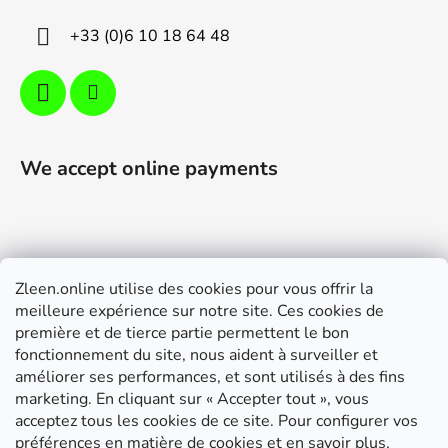
r
+33 (0)6 10 18 64 48
We accept online payments
Zleen.online utilise des cookies pour vous offrir la
Support
meilleure expérience sur notre site. Ces cookies de
première et de tierce partie permettent le bon
Modalités de livraison et paiement
fonctionnement du site, nous aident à surveiller et
Conditions générales de ventes
améliorer ses performances, et sont utilisés à des fins
marketing. En cliquant sur « Accepter tout », vous
RGPD
acceptez tous les cookies de ce site. Pour configurer vos
Instructions de montage
préférences en matière de cookies et en savoir plus,