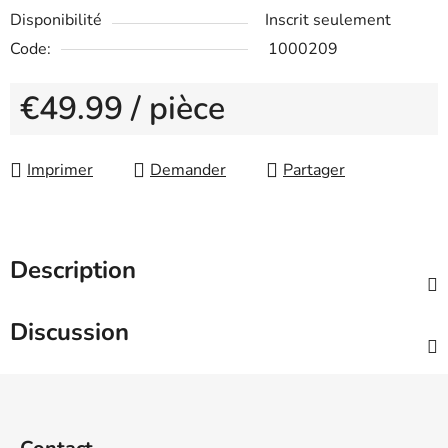
Disponibilité
Inscrit seulement
Code:
1000209
€49.99
/ pièce
Measure price:
Imprimer
Demander
Partager
Description
Discussion
F
o
o