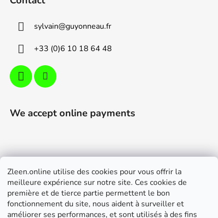
Contact
t
e
sylvain
@
guyonneau.fr
r
+33 (0)6 10 18 64 48
We accept online payments
Zleen.online utilise des cookies pour vous offrir la
Support
meilleure expérience sur notre site. Ces cookies de
première et de tierce partie permettent le bon
Modalités de livraison et paiement
fonctionnement du site, nous aident à surveiller et
Conditions générales de ventes
améliorer ses performances, et sont utilisés à des fins