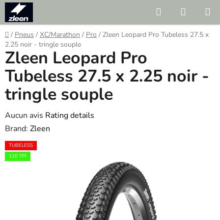
Skip
Search
SHOPP
to
CART
content
Home
/
Pneus
/
XC/Marathon
/
Pro
/
Zleen Leopard Pro Tubeless 27.5 x
2.25 noir - tringle souple
Zleen Leopard Pro
Tubeless 27.5 x 2.25 noir -
tringle souple
The
Aucun avis
Rating details
average
Brand:
Zleen
product
TUBELESS
rating
120 TPI
is
0.0
out
of