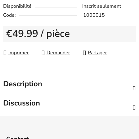
Disponibilité
Inscrit seulement
Code:
1000015
€49.99
/ pièce
Measure price:
Imprimer
Demander
Partager
Description
Discussion
F
o
o