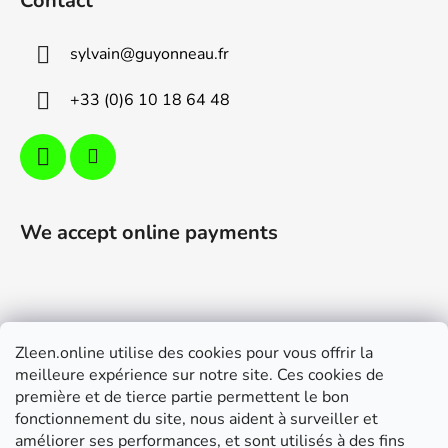
Contact
t
e
sylvain
@
guyonneau.fr
r
+33 (0)6 10 18 64 48
We accept online payments
Zleen.online utilise des cookies pour vous offrir la
Support
meilleure expérience sur notre site. Ces cookies de
première et de tierce partie permettent le bon
Modalités de livraison et paiement
fonctionnement du site, nous aident à surveiller et
Conditions générales de ventes
améliorer ses performances, et sont utilisés à des fins