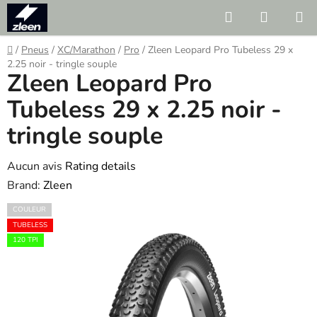
Skip
Search
SHOPP
to
CART
content
Home
/
Pneus
/
XC/Marathon
/
Pro
/
Zleen Leopard Pro Tubeless 29 x
2.25 noir - tringle souple
Zleen Leopard Pro
Tubeless 29 x 2.25 noir -
tringle souple
The
Aucun avis
Rating details
average
Brand:
Zleen
product
COULEUR
rating
TUBELESS
is
120 TPI
0.0
out
of