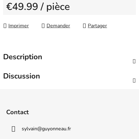
€49.99
/ pièce
Measure price:
Imprimer
Demander
Partager
Description
Discussion
F
o
o
Contact
t
e
sylvain
@
guyonneau.fr
r