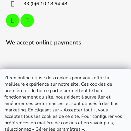
+33 (0)6 10 18 64 48
We accept online payments
Zleen.online utilise des cookies pour vous offrir la
Support
meilleure expérience sur notre site. Ces cookies de
première et de tierce partie permettent le bon
Modalités de livraison et paiement
fonctionnement du site, nous aident à surveiller et
Conditions générales de ventes
améliorer ses performances, et sont utilisés à des fins
marketing. En cliquant sur « Accepter tout », vous
RGPD
acceptez tous les cookies de ce site. Pour configurer vos
Instructions de montage
préférences en matière de cookies et en savoir plus,
sélectionnez « Gérer les paramètres ».