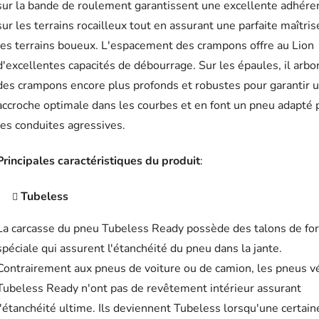
sur la bande de roulement garantissent une excellente adhére
sur les terrains rocailleux tout en assurant une parfaite maîtris
les terrains boueux. L'espacement des crampons offre au Lion
d'excellentes capacités de débourrage. Sur les épaules, il arbo
des crampons encore plus profonds et robustes pour garantir 
accroche optimale dans les courbes et en font un pneu adapté 
les conduites agressives.
Principales caractéristiques du produit
:
Tubeless
La carcasse du pneu Tubeless Ready possède des talons de fo
spéciale qui assurent l'étanchéité du pneu dans la jante.
Contrairement aux pneus de voiture ou de camion, les pneus v
Tubeless Ready n'ont pas de revêtement intérieur assurant
l'étanchéité ultime. Ils deviennent Tubeless lorsqu'une certain