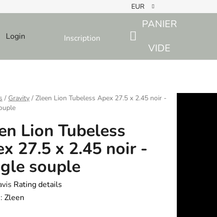
EUR
PANIER
Login
Inscription
SHOPPING
VIDE
CART
s
/
Gravity
/
Zleen Lion Tubeless Apex 27.5 x 2.45 noir -
souple
en Lion Tubeless
x 27.5 x 2.45 noir -
ngle souple
avis
Rating details
e
:
Zleen