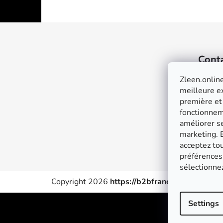
F
o
Cont
o
t
Zleen.online
e
meilleure ex
première et
r
fonctionneme
améliorer se
marketing. E
acceptez tou
préférences 
sélectionne
Copyright 2026
https://b2bfrance.zleen.online
Settings