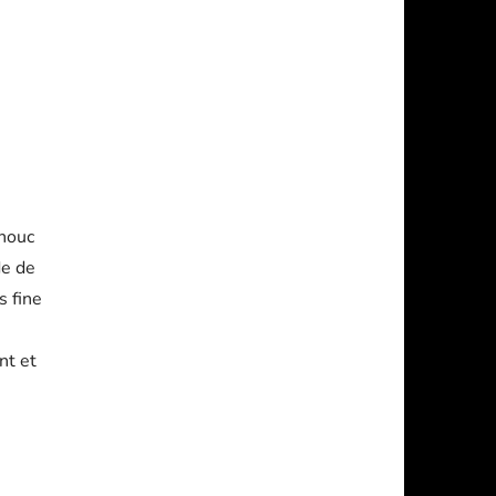
chouc
de de
s fine
nt et