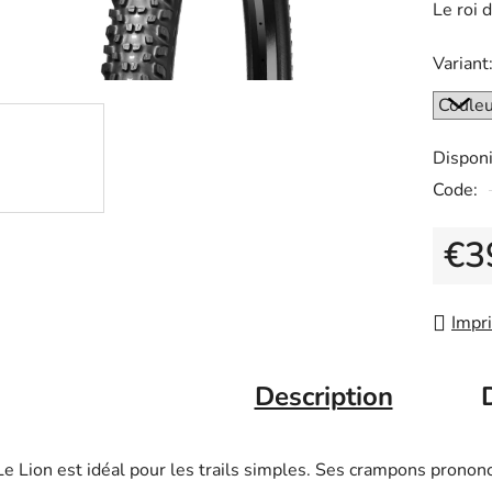
Le roi d
rating
is
Variant
0.0
out
of
Disponi
5
Code:
stars.
€3
Measu
Impr
Description
Le Lion est idéal pour les trails simples. Ses crampons pronon