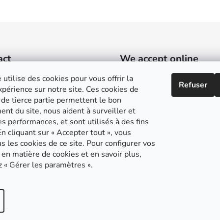
act
We accept online
payments
 utilise des cookies pour vous offrir la
Refuser
sylvain
@
guyonneau.fr
périence sur notre site. Ces cookies de
 de tierce partie permettent le bon
+33 (0)6 10 18 64 48
nt du site, nous aident à surveiller et
s performances, et sont utilisés à des fins
n cliquant sur « Accepter tout », vous
s les cookies de ce site. Pour configurer vos
en matière de cookies et en savoir plus,
z « Gérer les paramètres ».
/
. Tous droits réservés.
Modifier les paramètres des cookies