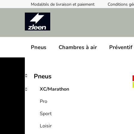
Skip
Modalités de livraison et paiement
Conditions gé
to
content
Pneus
Chambres à air
Préventif
S
C
Skip
Pneus
a
categories
i
t
d
XC/Marathon
e
e
g
Pro
b
o
a
r
Sport
i
r
e
Loisir
s