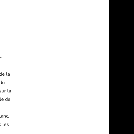
-
de la
 du
sur la
ale de
lanc,
s les