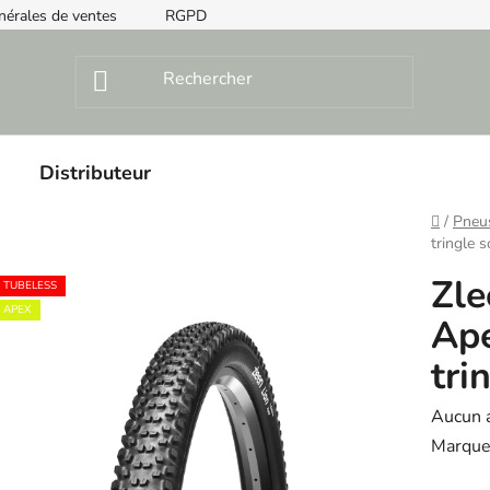
nérales de ventes
RGPD
Instructions de montage
Distributeur
Home
/
Pneu
tringle 
Zle
TUBELESS
APEX
Ape
tri
The
Aucun 
averag
Marque
product