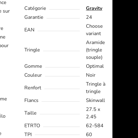
nce
Catégorie
Gravity
e sur
Garantie
24
Choose
re
EAN
variant
une
Aramide
pour
Tringle
(tringle
souple)
Gomme
Optimal
Couleur
Noir
Tringle à
Renfort
tringle
rme
Flancs
Skinwall
27.5 x
Taille
élo
2.45
ETRTO
62-584
e
TPI
60