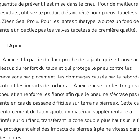
quantité de préventif est mise dans le pneu. Pour de meilleurs
résultats, utilisez le produit d'étanchéité pour pneus Tubeless
« Zleen Seal Pro ». Pour les jantes tubetype, ajoutez un fond de
jante et n'oubliez pas les valves tubeless de première qualité.
Apex
L'Apex est la partie du flanc proche de la jante qui se trouve au
dessus du renfort du talon et qui protège le pneu contre les
crevaisons par pincement, les dommages causés par le rebord 
jante et les impacts de rochers. L'Apex repose sur les tringles
pneu et en renforce les flancs afin que le pneu ne s'écrase pas 
jante en cas de passage difficiles sur terrains pierreux. Cette c
renforcement du talon ajoute un matériau supplémentaire à
l'intérieur du flanc, transférant la zone souple plus haut sur le f
le protégeant ainsi des impacts de pierres à pleine vitesse dan
descentes.