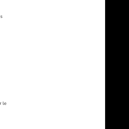
es
r le