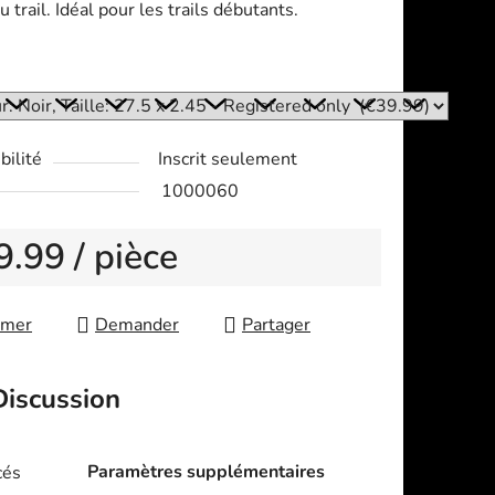
u trail. Idéal pour les trails débutants.
:
bilité
Inscrit seulement
1000060
9.99
/ pièce
re price:
imer
Demander
Partager
Discussion
Paramètres supplémentaires
cés