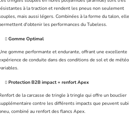
Les tringles souples en fibres polyamides (aramide) sont très
résistantes à la traction et rendent les pneus non seulement
souples, mais aussi légers. Combinées à la forme du talon, ell
permettent d'obtenir les performances du Tubeless.
Gomme Optimal
Une gomme performante et endurante, offrant une excellente
expérience de conduite dans des conditions de sol et de météo
variables.
Protection B2B impact + renfort Apex
Renfort de la carcasse de tringle à tringle qui offre un bouclier
supplémentaire contre les différents impacts que peuvent subi
pneu, combiné au renfort des flancs Apex.