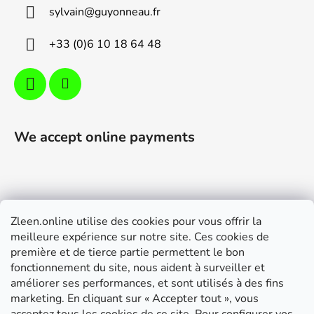
e
sylvain
@
guyonneau.fr
r
+33 (0)6 10 18 64 48
We accept online payments
Zleen.online utilise des cookies pour vous offrir la
Support
meilleure expérience sur notre site. Ces cookies de
première et de tierce partie permettent le bon
Modalités de livraison et paiement
fonctionnement du site, nous aident à surveiller et
Conditions générales de ventes
améliorer ses performances, et sont utilisés à des fins
marketing. En cliquant sur « Accepter tout », vous
RGPD