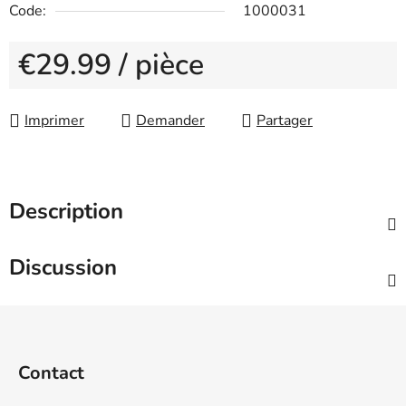
Code:
1000031
€29.99
/ pièce
Measure price:
Imprimer
Demander
Partager
Description
Discussion
F
o
o
Contact
t