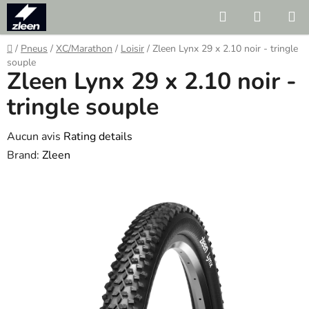
Skip
Search
SHOPP
to
CART
content
Home
/
Pneus
/
XC/Marathon
/
Loisir
/
Zleen Lynx 29 x 2.10 noir - tringle
souple
Zleen Lynx 29 x 2.10 noir -
tringle souple
The
Aucun avis
Rating details
average
Brand:
Zleen
product
rating
is
0.0
out
of
5
stars.