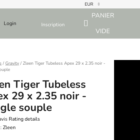
EUR
PANIER
Login
Inscription
SHOPPING
VIDE
CART
s
/
Gravity
/
Zleen Tiger Tubeless Apex 29 x 2.35 noir -
souple
en Tiger Tubeless
x 29 x 2.35 noir -
ngle souple
avis
Rating details
e
:
Zleen