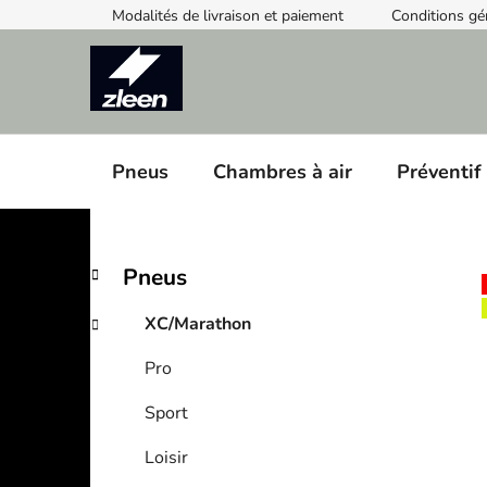
Skip
Modalités de livraison et paiement
Conditions gé
to
content
Pneus
Chambres à air
Préventif
S
C
Skip
Pneus
a
categories
i
t
d
XC/Marathon
e
e
g
Pro
b
o
a
r
Sport
i
r
e
Loisir
s