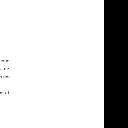
chouc
de de
s fine
nt et