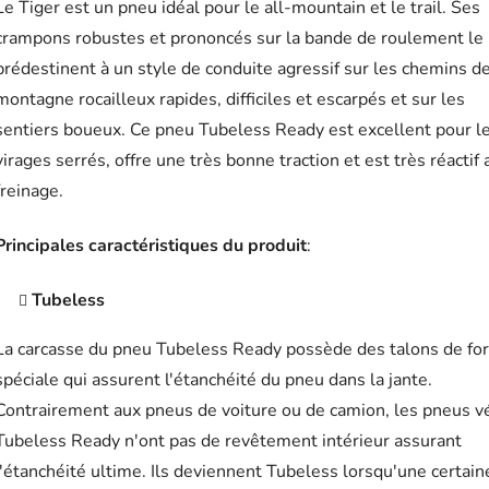
Le Tiger est un pneu idéal pour le all-mountain et le trail. Ses
crampons robustes et prononcés sur la bande de roulement le
prédestinent à un style de conduite agressif sur les chemins d
montagne rocailleux rapides, difficiles et escarpés et sur les
sentiers boueux. Ce pneu Tubeless Ready est excellent pour l
virages serrés, offre une très bonne traction et est très réactif 
freinage.
Principales caractéristiques du produit
:
Tubeless
La carcasse du pneu Tubeless Ready possède des talons de fo
spéciale qui assurent l'étanchéité du pneu dans la jante.
Contrairement aux pneus de voiture ou de camion, les pneus v
Tubeless Ready n'ont pas de revêtement intérieur assurant
l'étanchéité ultime. Ils deviennent Tubeless lorsqu'une certain