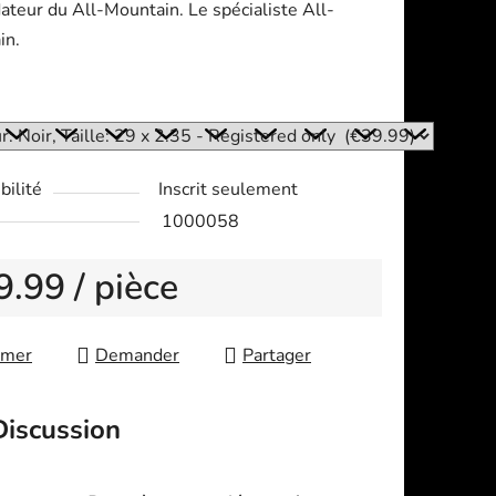
ateur du All-Mountain. Le spécialiste All-
in.
:
bilité
Inscrit seulement
1000058
9.99
/ pièce
re price:
imer
Demander
Partager
Discussion