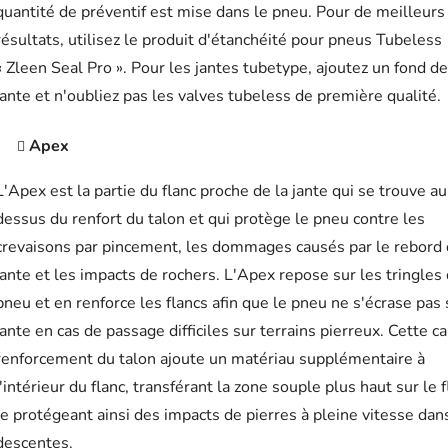
quantité de préventif est mise dans le pneu. Pour de meilleurs
résultats, utilisez le produit d'étanchéité pour pneus Tubeless
« Zleen Seal Pro ». Pour les jantes tubetype, ajoutez un fond de
jante et n'oubliez pas les valves tubeless de première qualité.
Apex
L'Apex est la partie du flanc proche de la jante qui se trouve au
dessus du renfort du talon et qui protège le pneu contre les
crevaisons par pincement, les dommages causés par le rebord 
jante et les impacts de rochers. L'Apex repose sur les tringles
pneu et en renforce les flancs afin que le pneu ne s'écrase pas 
jante en cas de passage difficiles sur terrains pierreux. Cette c
renforcement du talon ajoute un matériau supplémentaire à
l'intérieur du flanc, transférant la zone souple plus haut sur le f
le protégeant ainsi des impacts de pierres à pleine vitesse dan
descentes.