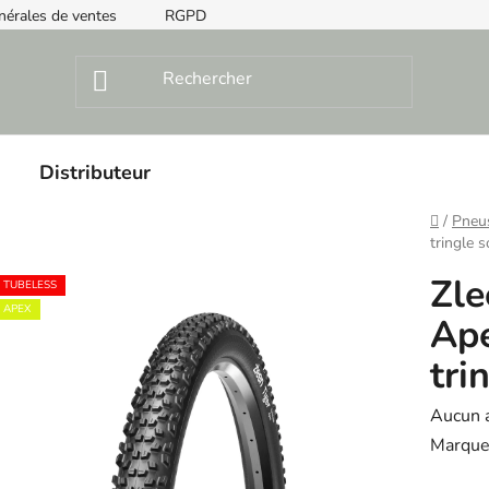
nérales de ventes
RGPD
Instructions de montage
Distributeur
Home
/
Pneu
tringle 
Zle
TUBELESS
APEX
Ape
tri
The
Aucun 
averag
Marque
product