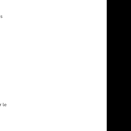
es
r le