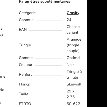
Paramètres supplémentaires
Catégorie
Gravity
e
Garantie
24
Choose
es
EAN
variant
au
Aramide
Tringle
(tringle
souple)
Gomme
Optimal
Couleur
Noir
Tringle à
Renfort
rme
tringle
Flancs
Skinwall
élo
29 x
Taille
2.35
e
ETRTO
60-622