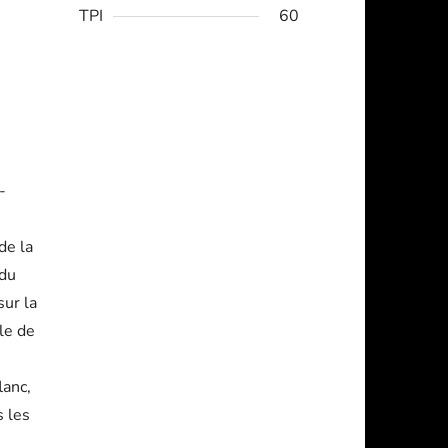
TPI
60
-
de la
 du
sur la
ale de
lanc,
s les