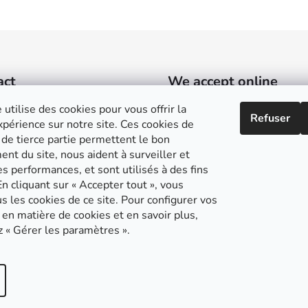
act
We accept online
payments
 utilise des cookies pour vous offrir la
Refuser
sylvain
@
guyonneau.fr
périence sur notre site. Ces cookies de
 de tierce partie permettent le bon
+33 (0)6 10 18 64 48
nt du site, nous aident à surveiller et
s performances, et sont utilisés à des fins
n cliquant sur « Accepter tout », vous
s les cookies de ce site. Pour configurer vos
en matière de cookies et en savoir plus,
z « Gérer les paramètres ».
/
. Tous droits réservés.
Modifier les paramètres des cookies