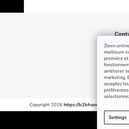
F
o
Cont
o
t
Zleen.online
e
meilleure ex
première et
r
fonctionneme
améliorer se
marketing. E
acceptez tou
préférences 
sélectionne
Copyright 2026
https://b2bfrance.zleen.online
Settings