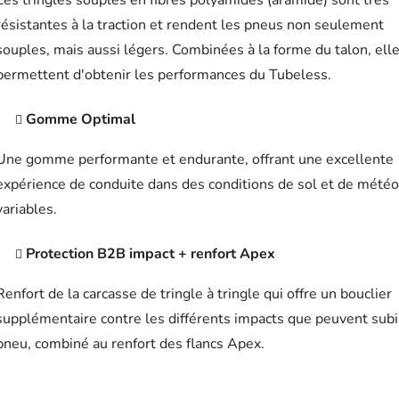
Les tringles souples en fibres polyamides (aramide) sont très
résistantes à la traction et rendent les pneus non seulement
souples, mais aussi légers. Combinées à la forme du talon, ell
permettent d'obtenir les performances du Tubeless.
Gomme Optimal
Une gomme performante et endurante, offrant une excellente
expérience de conduite dans des conditions de sol et de météo
variables.
Protection B2B impact + renfort Apex
Renfort de la carcasse de tringle à tringle qui offre un bouclier
supplémentaire contre les différents impacts que peuvent subi
pneu, combiné au renfort des flancs Apex.