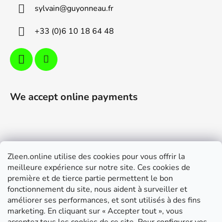
e
sylvain
@
guyonneau.fr
r
+33 (0)6 10 18 64 48
We accept online payments
Zleen.online utilise des cookies pour vous offrir la
Support
meilleure expérience sur notre site. Ces cookies de
première et de tierce partie permettent le bon
Modalités de livraison et paiement
fonctionnement du site, nous aident à surveiller et
Conditions générales de ventes
améliorer ses performances, et sont utilisés à des fins
marketing. En cliquant sur « Accepter tout », vous
RGPD