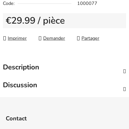
Code:
1000077
€29.99
/ pièce
Measure price:
Imprimer
Demander
Partager
Description
Discussion
F
o
o
Contact
t