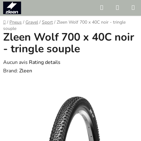
Skip
Search
SHOPP
to
CART
content
Home
/
Pneus
/
Gravel
/
Sport
/
Zleen Wolf 700 x 40C noir - tringle
souple
Zleen Wolf 700 x 40C noir
- tringle souple
The
Aucun avis
Rating details
average
Brand:
Zleen
product
rating
is
0.0
out
of
5
stars.